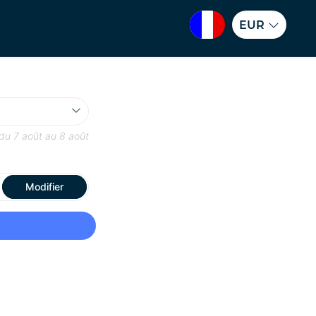
EUR
 du
7 août
au
8 août
Modifier