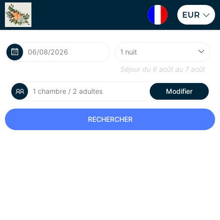
EUR
Séjour du
6 août
au
7 août
1 chambre / 2 adultes
Modifier